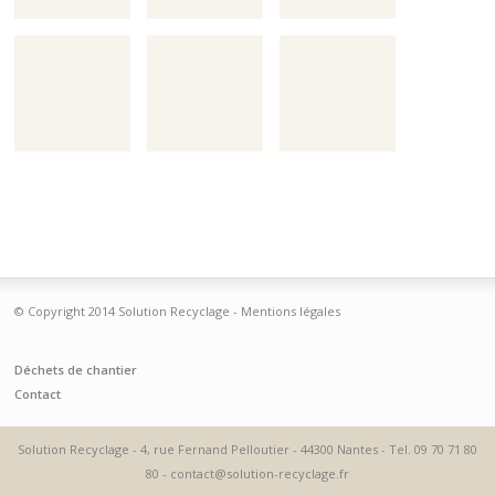
Plus
© Copyright 2014 Solution Recyclage -
Mentions légales
d'infos
Déchets de chantier
Contact
Solution Recyclage - 4, rue Fernand Pelloutier - 44300 Nantes - Tel. 09 70 71 80
80 - contact@solution-recyclage.fr