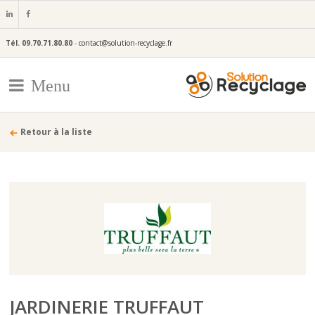
Tél.
09.70.71.80.80
-
contact@solution-recyclage.fr
Menu
Retour à la liste
JARDINERIE TRUFFAUT