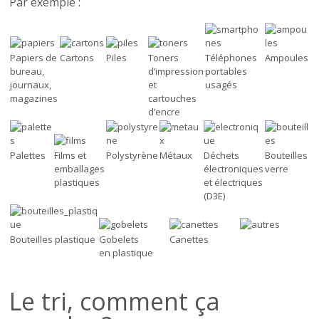
Par exemple :
Papiers de
Cartons
Piles
Toners
Téléphones
Ampoules
bureau,
d’impression
portables
journaux,
et
usagés
magazines
cartouches
d’encre
Palettes
Films et
Polystyrène
Métaux
Déchets
Bouteilles
emballages
électroniques
verre
plastiques
et électriques
(D3E)
Bouteilles plastique
Gobelets
Canettes
en plastique
Le tri, comment ça