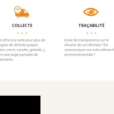
COLLECTE
TRAÇABILITÉ
 offre à la carte pour plus de
Envie de transparence sur le
types de déchets (papier,
devenir de vos déchets ? De
ton, verre, canette, gobelet...),
communiquer sur votre démarc
ns une large panoplie de
environnementale ?
ntenants.