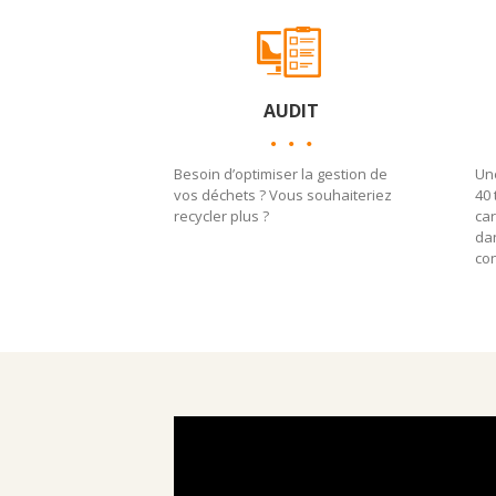
AUDIT
Besoin d’optimiser la gestion de
Une
vos déchets ? Vous souhaiteriez
40 
recycler plus ?
car
da
co